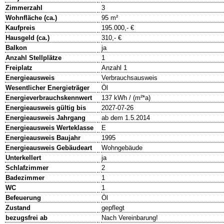
Zimmerzahl
3
Wohnfläche (ca.)
95 m²
Kaufpreis
195.000,- €
Hausgeld (ca.)
310,- €
Balkon
ja
Anzahl Stellplätze
1
Freiplatz
Anzahl 1
Energieausweis
Verbrauchsausweis
Wesentlicher Energieträger
Öl
Energieverbrauchskennwert
137 kWh / (m²*a)
Energieausweis gültig bis
2027-07-26
Energieausweis Jahrgang
ab dem 1.5.2014
Energieausweis Werteklasse
E
Energieausweis Baujahr
1995
Energieausweis Gebäudeart
Wohngebäude
Unterkellert
ja
Schlafzimmer
2
Badezimmer
1
WC
1
Befeuerung
Öl
Zustand
gepflegt
bezugsfrei ab
Nach Vereinbarung!