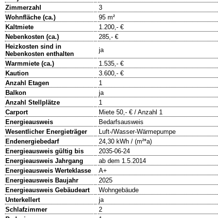
Zimmerzahl
3
Wohnfläche (ca.)
95 m²
Kaltmiete
1.200,- €
Nebenkosten (ca.)
285,- €
Heizkosten sind in
ja
Nebenkosten enthalten
Warmmiete (ca.)
1.535,- €
Kaution
3.600,- €
Anzahl Etagen
1
Balkon
ja
Anzahl Stellplätze
1
Carport
Miete 50,- € / Anzahl 1
Energieausweis
Bedarfsausweis
Wesentlicher Energieträger
Luft-/Wasser-Wärmepumpe
Endenergiebedarf
24,30 kWh / (m²*a)
Energieausweis gültig bis
2035-06-24
Energieausweis Jahrgang
ab dem 1.5.2014
Energieausweis Werteklasse
A+
Energieausweis Baujahr
2025
Energieausweis Gebäudeart
Wohngebäude
Unterkellert
ja
Schlafzimmer
2