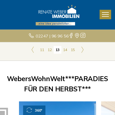
02247 | 96 96 56
11
12
13
14
15
WebersWohnWelt***PARADIES
FÜR DEN HERBST***
360°