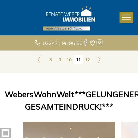
02247 | 96 96 56
8
9
10
11
12
WebersWohnWelt***GELUNGENE
GESAMTEINDRUCK!***