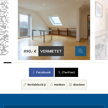
890,- €
VERMIETET
Facebook
(Twitter)
Notizblock (
)
merken
drucken