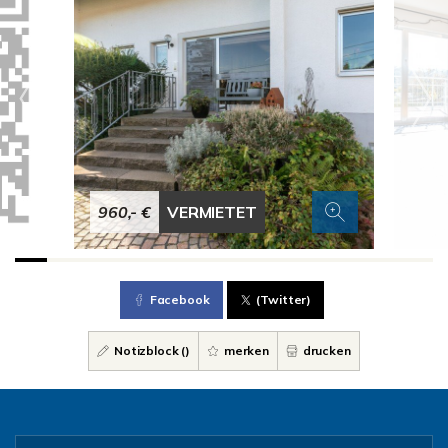
960,- €
VERMIETET
Facebook
(Twitter)
Notizblock (
)
merken
drucken