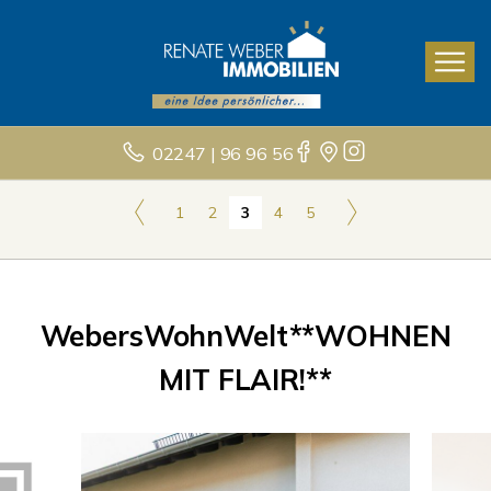
02247 | 96 96 56
1
2
3
4
5
WebersWohnWelt**WOHNEN
MIT FLAIR!**