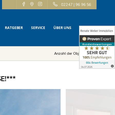
02247 | 96 96 56
RATGEBER
SERVICE
ÜBER UNS
KONTAKT
Anzahl der Objekte:
7 | 12
E!***