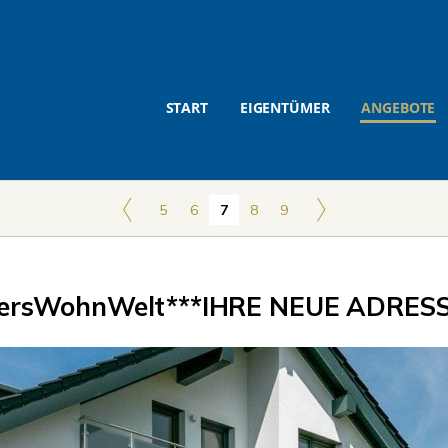
START
EIGENTÜMER
ANGEBOTE
5
6
7
8
9
rsWohnWelt***IHRE NEUE ADRESS