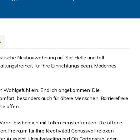
s
stische Neubauwohnung auf Sie! Helle und toll
tungsfreiheit für Ihre Einrichtungsideen. Modernes
ein Wohlgefühl ein. Endlich angekommen! Die
mfort, besonders auch für ältere Menschen. Barrierefreie
he offen.
Wohn-Essbereich mit tollen Fensterfronten. Die offene
: Freiraum für Ihre Kreativität! Genussvoll relaxen
r Aussicht. Urlaubsfeeling pur! Ob Gartenstuhl oder-