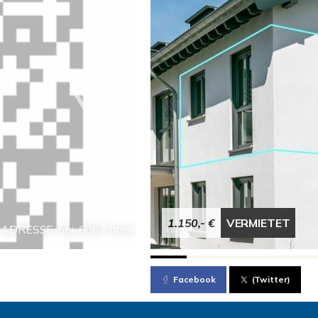
1.150,- €
VERMIETET
-ADRESSE-obj-6067.html
Facebook
(Twitter)