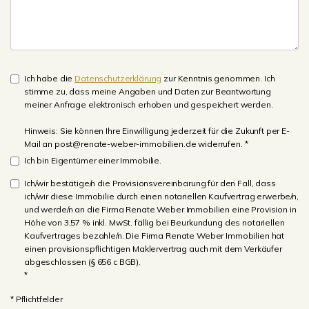
Ich habe die
Datenschutzerklärung
zur Kenntnis genommen. Ich
stimme zu, dass meine Angaben und Daten zur Beantwortung
meiner Anfrage elektronisch erhoben und gespeichert werden.
Hinweis: Sie können Ihre Einwilligung jederzeit für die Zukunft per E-
Mail an post@renate-weber-immobilien.de widerrufen. *
Ich bin Eigentümer einer Immobilie.
Ich/wir bestätige/n die Provisionsvereinbarung für den Fall, dass
ich/wir diese Immobilie durch einen notariellen Kaufvertrag erwerbe/n,
und werde/n an die Firma Renate Weber Immobilien eine Provision in
Höhe von 3,57 % inkl. MwSt. fällig bei Beurkundung des notariellen
Kaufvertrages bezahle/n. Die Firma Renate Weber Immobilien hat
einen provisionspflichtigen Maklervertrag auch mit dem Verkäufer
abgeschlossen (§ 656 c BGB).
*
* Pflichtfelder