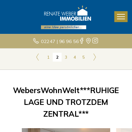
02247 | 96 96 56
1
2
3
4
5
WebersWohnWelt***RUHIGE
LAGE UND TROTZDEM
ZENTRAL***