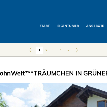
START
EIGENTÜMER
ANGEBOTE
1
2
3
4
5
ohnWelt***TRÄUMCHEN IN GRÜNER