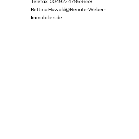
Telefax: 00492247969658
Bettina.Huwald@Renate-Weber-
Immobilien.de