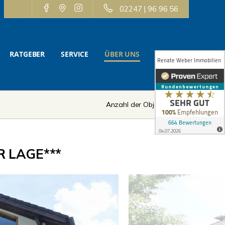
02247 | 96 96 56
RATGEBER
SERVICE
ÜBER UNS
KONTAKT
Anzahl der Objekte:
1 | 12
 LAGE***