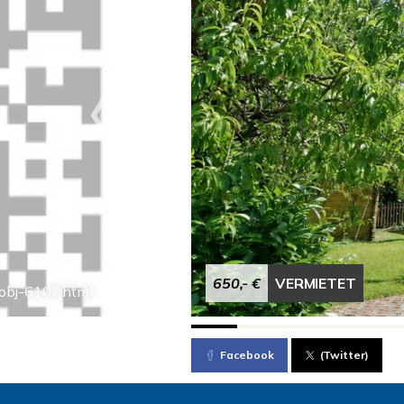
650,- €
VERMIETET
obj-6107.html
Facebook
(Twitter)