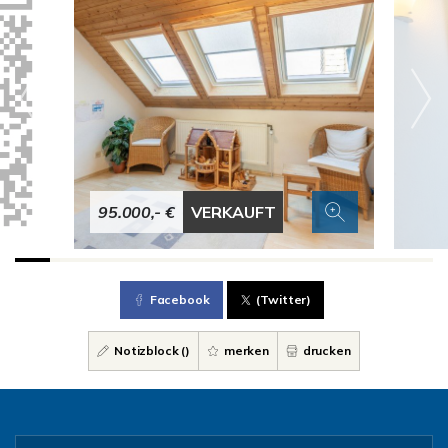
95.000,- €
VERKAUFT
Facebook
(Twitter)
Notizblock (
)
merken
drucken