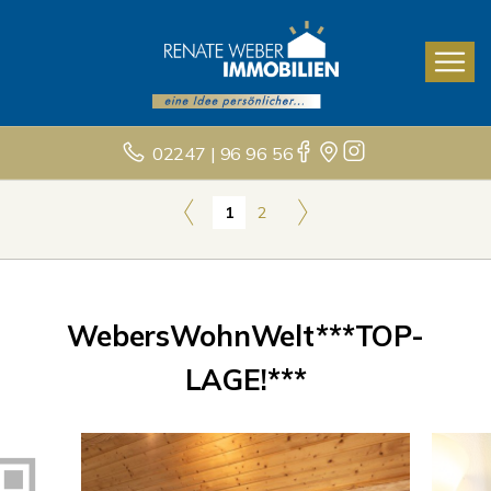
02247 | 96 96 56
1
2
WebersWohnWelt***TOP-
LAGE!***