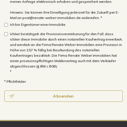
meiner Anfrage elektronisch erhoben und gespeichert werden.
Hinweis: Sie können Ihre Einwilligung jederzeit für die Zukunft per E-
Mail an post@renate-weber-immobilien.de widerrufen. *
Ich bin Eigentümer einer Immobilie.
Ich/wir bestätige/n die Provisionsvereinbarung für den Fall, dass
ich/wir diese Immobilie durch einen notariellen Kaufvertrag erwerbe/n,
und werde/n an die Firma Renate Weber Immobilien eine Provision in
Höhe von 3,57 % fällig bei Beurkundung des notariellen
Kaufvertrages bezahle/n. Die Firma Renate Weber Immobilien hat
einen provisionspflichtigen Maklervertrag auch mit dem Verkäufer
abgeschlossen (§ 656 c BGB).
*
* Pflichtfelder
Absenden