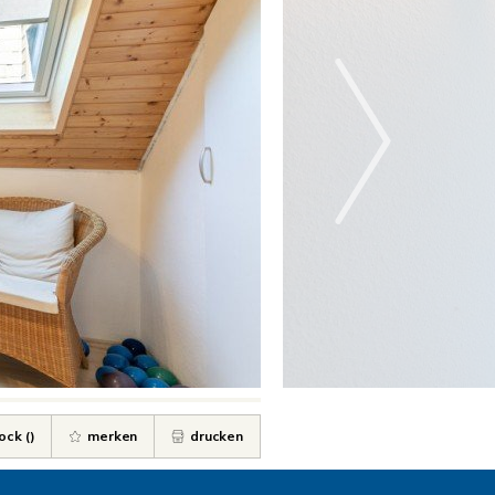
ock (
)
merken
drucken