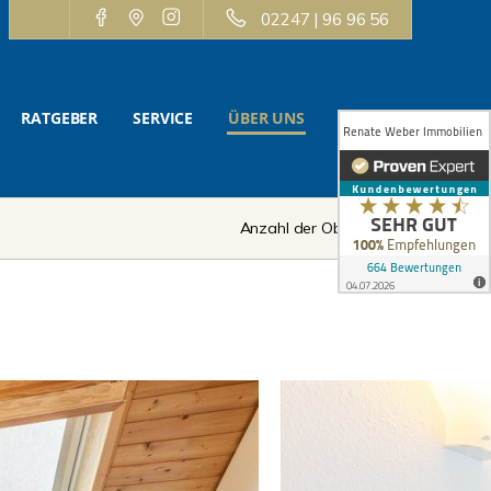
02247 | 96 96 56
RATGEBER
SERVICE
ÜBER UNS
KONTAKT
Anzahl der Objekte:
1 | 2