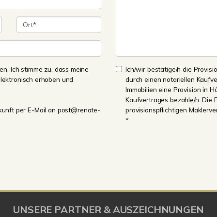
n. Ich stimme zu, dass meine
Ich/wir bestätige/n die Provisi
lektronisch erhoben und
durch einen notariellen Kaufv
Immobilien eine Provision in H
Kaufvertrages bezahle/n. Die 
Zukunft per E-Mail an post@renate-
provisionspflichtigen Maklerv
*
UNSERE PARTNER & AUSZEICHNUNGEN