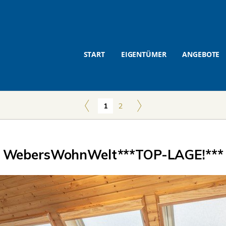
START
EIGENTÜMER
ANGEBOTE
1
2
WebersWohnWelt***TOP-LAGE!***