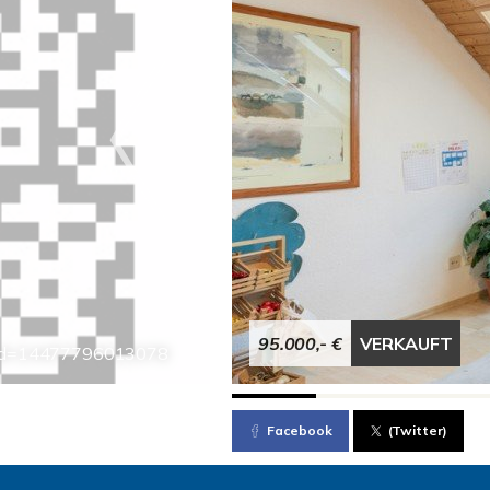
95.000,- €
VERKAUFT
icmd=14477796013078
Facebook
(Twitter)