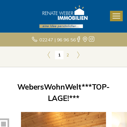
02247 | 96 96 56
1
2
WebersWohnWelt***TOP-
LAGE!***