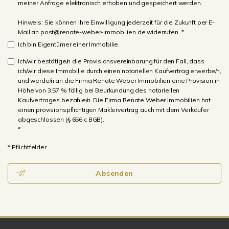
meiner Anfrage elektronisch erhoben und gespeichert werden.
Hinweis: Sie können Ihre Einwilligung jederzeit für die Zukunft per E-
Mail an post@renate-weber-immobilien.de widerrufen. *
Ich bin Eigentümer einer Immobilie.
Ich/wir bestätige/n die Provisionsvereinbarung für den Fall, dass
ich/wir diese Immobilie durch einen notariellen Kaufvertrag erwerbe/n,
und werde/n an die Firma Renate Weber Immobilien eine Provision in
Höhe von 3,57 % fällig bei Beurkundung des notariellen
Kaufvertrages bezahle/n. Die Firma Renate Weber Immobilien hat
einen provisionspflichtigen Maklervertrag auch mit dem Verkäufer
abgeschlossen (§ 656 c BGB).
*
* Pflichtfelder
Absenden