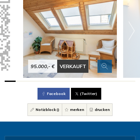
95.000,- €
VERKAUFT
Facebook
(Twitter)
Notizblock (
)
merken
drucken