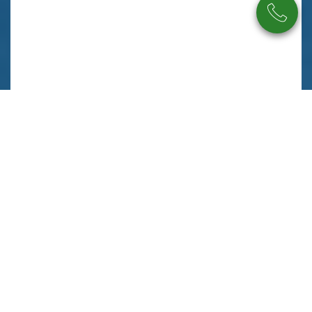
Beschreibung
Ausstattung
Lage
Sonstiges
Willkommen im Abenteuer Eigenheim! Dieses
wunderschöne Einfamilienhaus bietet Raum für Liebe,