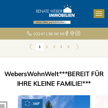
02247 | 96 96 56
1
2
3
4
5
WebersWohnWelt***BEREIT FÜR
IHRE KLEINE FAMILIE!***
360°