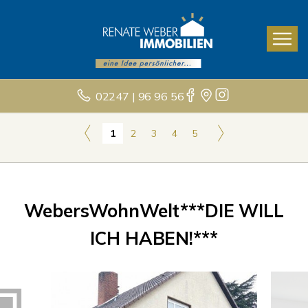
02247 | 96 96 56
1
2
3
4
5
WebersWohnWelt***DIE WILL
ICH HABEN!***