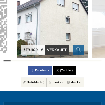
179.000,- €
VERKAUFT
Facebook
(Twitter)
Notizblock (
)
merken
drucken