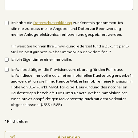
Ich habe die
Datenschutzerklärung
zur Kenntnis genommen. Ich
stimme zu, dass meine Angaben und Daten zur Beantwortung
meiner Anfrage elektronisch erhoben und gespeichert werden.
Hinweis: Sie können Ihre Einwilligung jederzeit für die Zukunft per E-
Mail an post@renate-weber-immobilien.de widerrufen. *
Ich bin Eigentümer einer Immobilie.
Ich/wir bestätige/n die Provisionsvereinbarung für den Fall, dass
ich/wir diese Immobilie durch einen notariellen Kaufvertrag erwerbe/n,
und werde/n an die Firma Renate Weber Immobilien eine Provision in
Höhe von 3,57 % inkl. MwSt. fällig bei Beurkundung des notariellen
Kaufvertrages bezahle/n. Die Firma Renate Weber Immobilien hat
einen provisionspflichtigen Maklervertrag auch mit dem Verkäufer
abgeschlossen (§ 656 c BGB).
*
* Pflichtfelder
Absenden