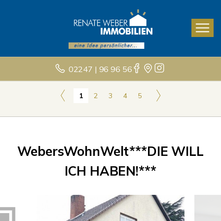
02247 | 96 96 56
1
2
3
4
5
WebersWohnWelt***DIE WILL
ICH HABEN!***