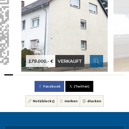
179.000,- €
VERKAUFT
Facebook
(Twitter)
Notizblock (
)
merken
drucken