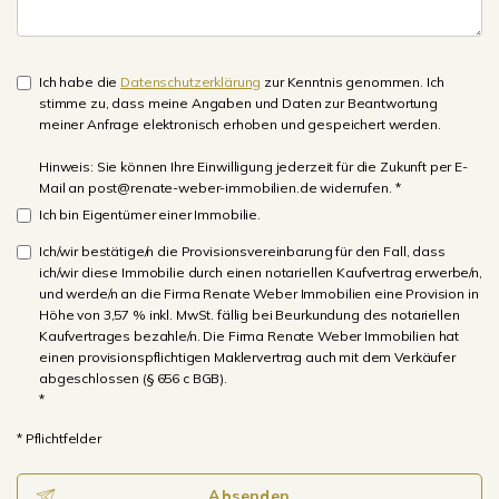
Ich habe die
Datenschutzerklärung
zur Kenntnis genommen. Ich
stimme zu, dass meine Angaben und Daten zur Beantwortung
meiner Anfrage elektronisch erhoben und gespeichert werden.
Hinweis: Sie können Ihre Einwilligung jederzeit für die Zukunft per E-
Mail an post@renate-weber-immobilien.de widerrufen. *
Ich bin Eigentümer einer Immobilie.
Ich/wir bestätige/n die Provisionsvereinbarung für den Fall, dass
ich/wir diese Immobilie durch einen notariellen Kaufvertrag erwerbe/n,
und werde/n an die Firma Renate Weber Immobilien eine Provision in
Höhe von 3,57 % inkl. MwSt. fällig bei Beurkundung des notariellen
Kaufvertrages bezahle/n. Die Firma Renate Weber Immobilien hat
einen provisionspflichtigen Maklervertrag auch mit dem Verkäufer
abgeschlossen (§ 656 c BGB).
*
* Pflichtfelder
Absenden