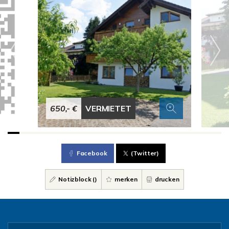
650,- €
VERMIETET
Facebook
(Twitter)
Notizblock (
)
merken
drucken