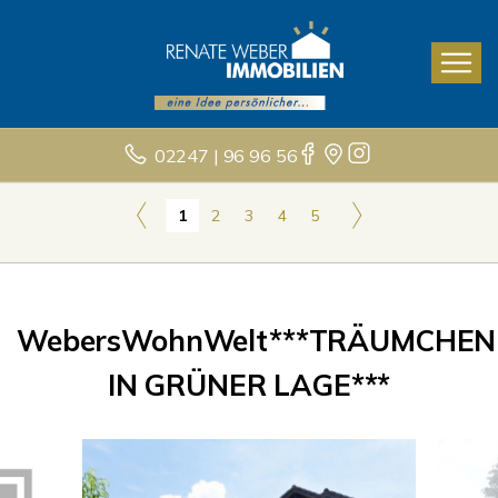
02247 | 96 96 56
1
2
3
4
5
WebersWohnWelt***TRÄUMCHEN
IN GRÜNER LAGE***