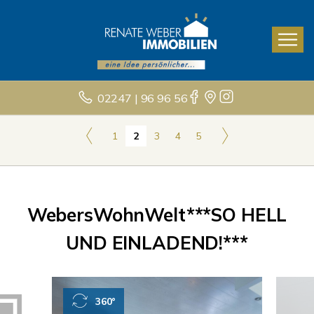
02247 | 96 96 56
1
2
3
4
5
WebersWohnWelt***SO HELL
UND EINLADEND!***
360°