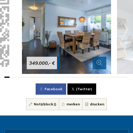
349.000,- €
Facebook
(Twitter)
Notizblock (
)
merken
drucken