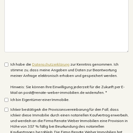
Ich habe die
Datenschutzerklärung
zur Kenntnis genommen. Ich
stimme zu, dass meine Angaben und Daten zur Beantwortung
meiner Anfrage elektronisch erhoben und gespeichert werden.
Hinweis: Sie können Ihre Einwilligung jederzeit für die Zukunft per E-
Mail an post@renate-weber-immobilien.de widerrufen. *
Ich bin Eigentümer einer Immobilie.
Ich/wir bestätige/n die Provisionsvereinbarung für den Fall, dass
ich/wir diese Immobilie durch einen notariellen Kaufvertrag erwerbe/n,
und werde/n an die Firma Renate Weber Immobilien eine Provision in
Höhe von 3,57 % fällig bei Beurkundung des notariellen
Kaufvertrages bezahle/n. Die Firma Renate Weber Immobilien hat