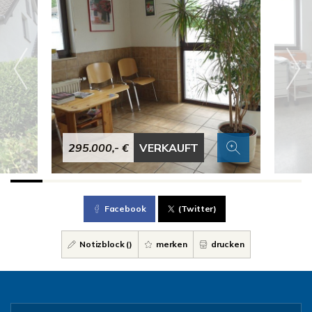
295.000,- €
VERKAUFT
Facebook
(Twitter)
Notizblock (
)
merken
drucken