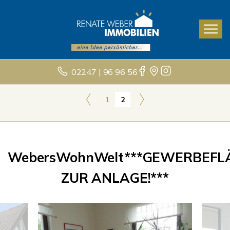
02247 | 96 96 56
1
2
WebersWohnWelt***GEWERBEFL
ZUR ANLAGE!***