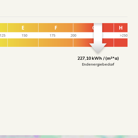
227,10 kWh / (m²*a)
Endenergiebedarf