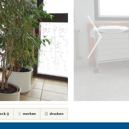
ock (
)
merken
drucken