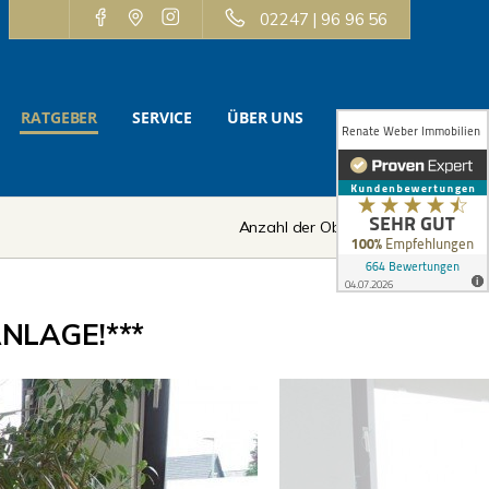
02247 | 96 96 56
RATGEBER
SERVICE
ÜBER UNS
KONTAKT
Anzahl der Objekte:
2 | 2
NLAGE!***