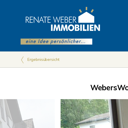
Ergebnisübersicht
WebersWo