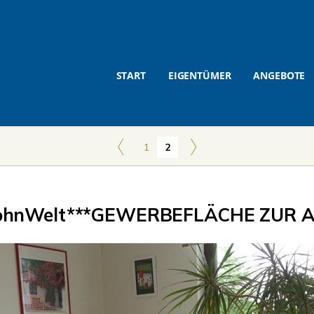
START
EIGENTÜMER
ANGEBOTE
1
2
hnWelt***GEWERBEFLÄCHE ZUR A