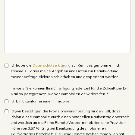
Ich habe die
Datenschutzerklärung
zur Kenntnis genommen. Ich
stimme zu, dass meine Angaben und Daten zur Beantwortung
meiner Anfrage elektronisch erhoben und gespeichert werden.
Hinweis: Sie können Ihre Einwilligung jederzeit für die Zukunft per E-
Mail an post@renate-weber-immobilien.de widerrufen. *
Ich bin Eigentümer einer Immobilie.
Ich/wir bestätige/n die Provisionsvereinbarung für den Fall, dass
ich/wir diese Immobilie durch einen notariellen Kaufvertrag erwerbe/n,
und werde/n an die Firma Renate Weber Immobilien eine Provision in
Höhe von 3,57 % fällig bei Beurkundung des notariellen
Kaufvertrages bezahle/n. Die Firma Renate Weber Immobilien hat