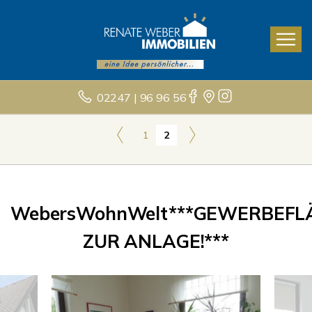
02247 | 96 96 56
1
2
WebersWohnWelt***GEWERBEFL
ZUR ANLAGE!***