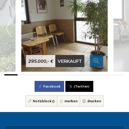
295.000,- €
VERKAUFT
Facebook
(Twitter)
Notizblock (
)
merken
drucken