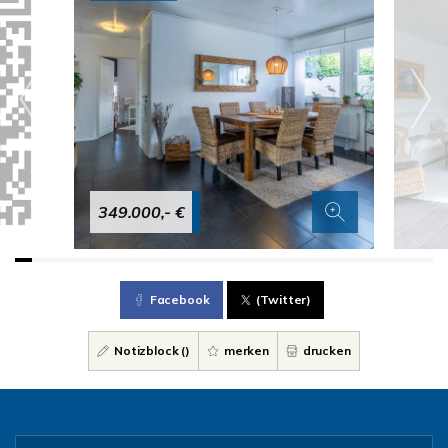
349.000,- €
Facebook
(Twitter)
Notizblock (
)
merken
drucken