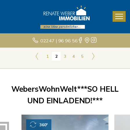
02247 | 96 96 56
1
2
3
4
5
WebersWohnWelt***SO HELL
UND EINLADEND!***
360°