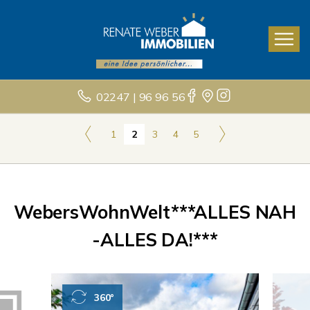
02247 | 96 96 56
1
2
3
4
5
WebersWohnWelt***ALLES NAH
-ALLES DA!***
360°