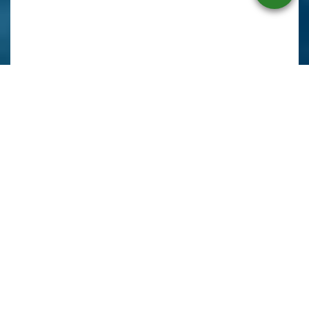
Beschreibung
Ausstattung
Lage
Sonstiges
Wohnen in Top-Lage! Im Herzen von Seelscheid wartet
dieser schöne Bungalow mit ca. 100 m² Wohnfläche auf
Sie. Zwei zusätzliche Räume, die zu Wohnzwecken
umgebaut wurden, bieten zusätzlich ca. 25 m². Ob