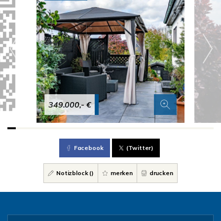
349.000,- €
Facebook
(Twitter)
Notizblock (
)
merken
drucken