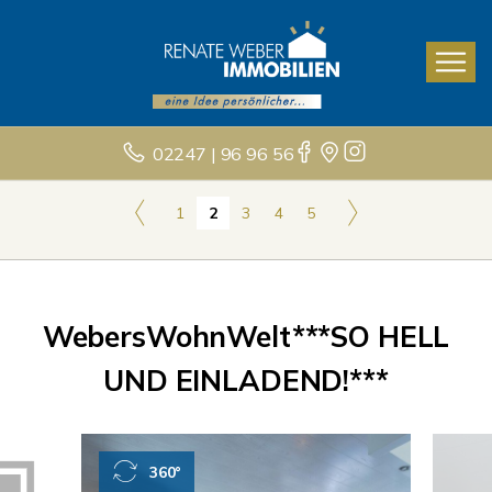
02247 | 96 96 56
1
2
3
4
5
WebersWohnWelt***SO HELL
UND EINLADEND!***
360°