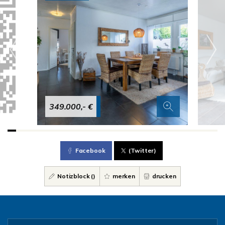
349.000,- €
Facebook
(Twitter)
Notizblock (
)
merken
drucken