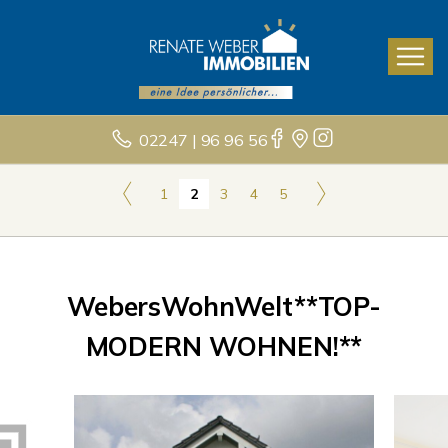
02247 | 96 96 56
1
2
3
4
5
WebersWohnWelt**TOP-
MODERN WOHNEN!**