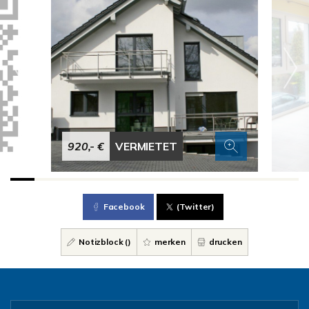
920,- €
VERMIETET
Facebook
(Twitter)
Notizblock (
)
merken
drucken