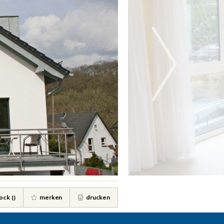
ock (
)
merken
drucken