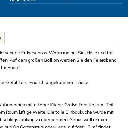
s
erschöne Erdgeschoss-Wohnung auf Sie! Helle und toll
fen. Auf dem großen Balkon werden Sie den Feierabend
für Paare!
ause-Gefühl ein. Endlich angekommen! Diese
.
ohnbereich mit offener Küche. Große Fenster, zum Teil
em Raum luftige Weite. Die tolle Einbauküche wurde mit
Abschlagszahlung zu übernehmen. Genussvoll relaxen
 pur! Ob Gartenstuhl oder-liege, auf fast 16 m² findet