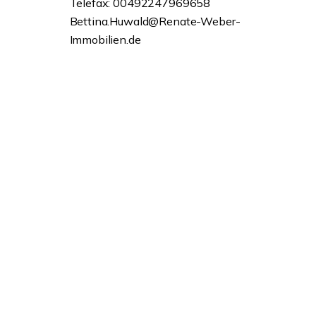
Telefax: 00492247969658
Bettina.Huwald@Renate-Weber-
Immobilien.de