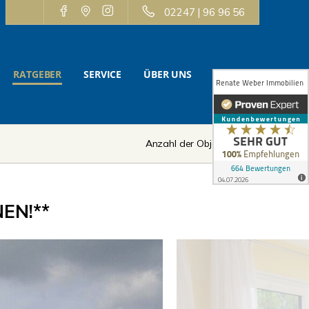
02247 | 96 96 56
RATGEBER
SERVICE
ÜBER UNS
KONTAKT
Anzahl der Objekte:
2 | 12
EN!**