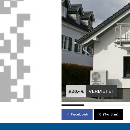
920,- €
VERMIETET
Facebook
(Twitter)