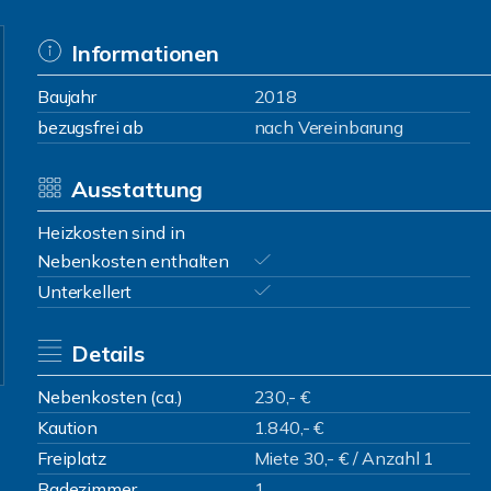
Informationen
Baujahr
2018
bezugsfrei ab
nach Vereinbarung
Ausstattung
Heizkosten sind in
Nebenkosten enthalten
Unterkellert
Details
Nebenkosten (ca.)
230,- €
Kaution
1.840,- €
Freiplatz
Miete 30,- € / Anzahl 1
Badezimmer
1