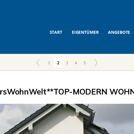
START
EIGENTÜMER
ANGEBOTE
1
2
3
4
5
rsWohnWelt**TOP-MODERN WOHN