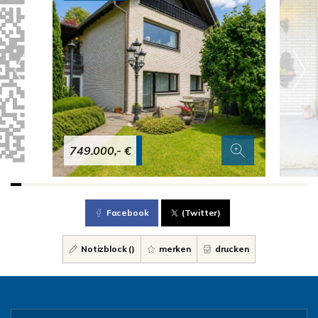
749.000,- €
Facebook
(Twitter)
Notizblock (
)
merken
drucken