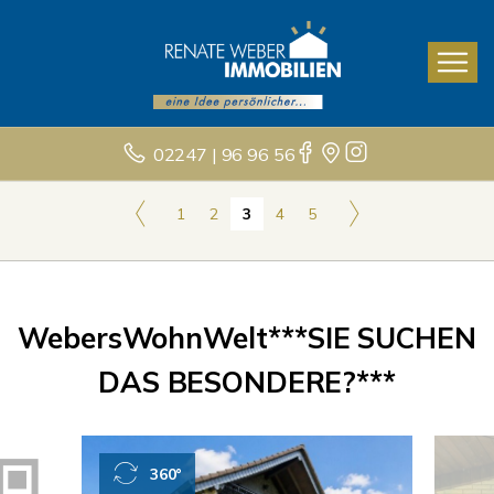
02247 | 96 96 56
1
2
3
4
5
WebersWohnWelt***SIE SUCHEN
DAS BESONDERE?***
360°