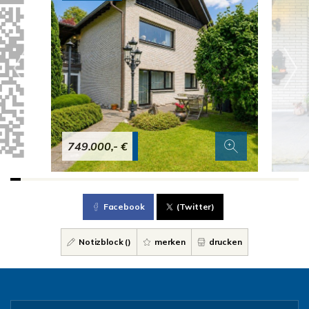
749.000,- €
Facebook
(Twitter)
Notizblock (
)
merken
drucken