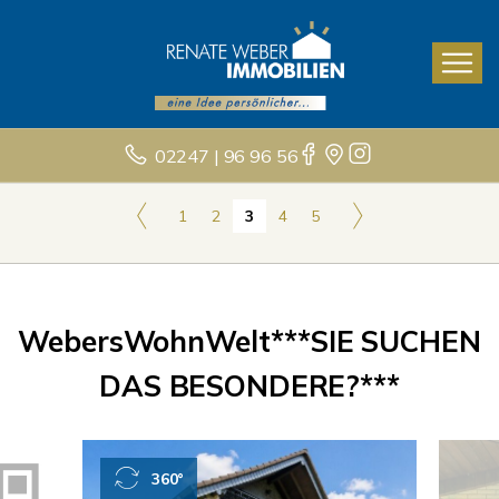
02247 | 96 96 56
1
2
3
4
5
WebersWohnWelt***SIE SUCHEN
DAS BESONDERE?***
360°