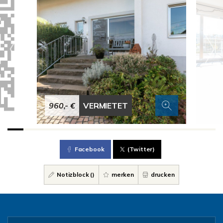
960,- €
VERMIETET
Facebook
(Twitter)
Notizblock (
)
merken
drucken