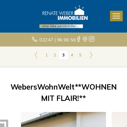
02247 | 96 96 56
1
2
3
4
5
WebersWohnWelt**WOHNEN
MIT FLAIR!**