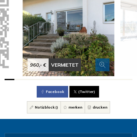
960,- €
VERMIETET
Facebook
(Twitter)
Notizblock (
)
merken
drucken