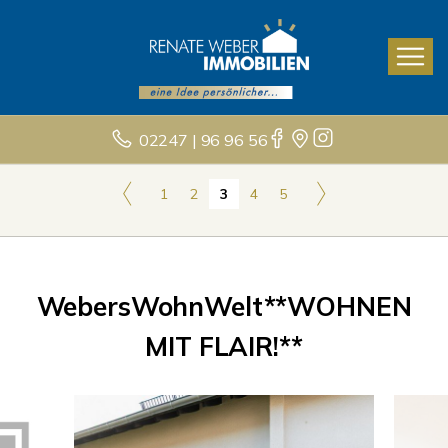
02247 | 96 96 56
1
2
3
4
5
WebersWohnWelt**WOHNEN
MIT FLAIR!**