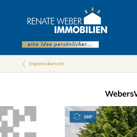
Ergebnisübersicht
WebersW
360°