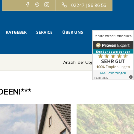
02247 | 96 96 56
RATGEBER
SERVICE
ÜBER UNS
KONTAKT
Anzahl der Objekte:
4 | 12
DEEN!***