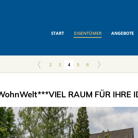
START
EIGENTÜMER
ANGEBOTE
2
3
4
5
6
ohnWelt***VIEL RAUM FÜR IHRE I