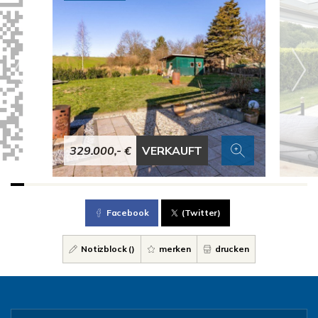
329.000,- €
VERKAUFT
Facebook
(Twitter)
Notizblock (
)
merken
drucken