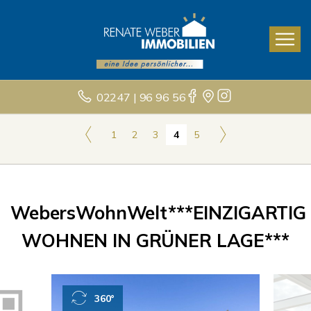
02247 | 96 96 56
1
2
3
4
5
WebersWohnWelt***EINZIGARTIG
WOHNEN IN GRÜNER LAGE***
360°