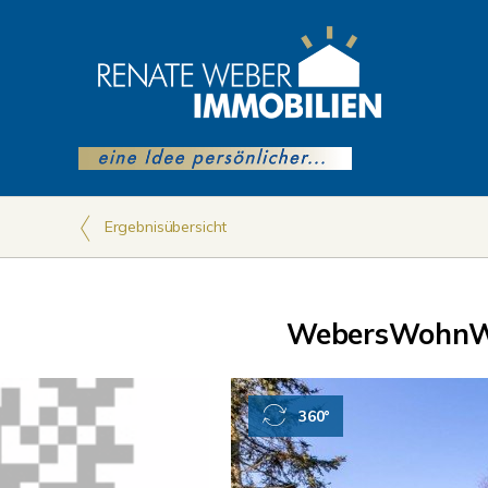
Ergebnisübersicht
WebersWohnW
360°