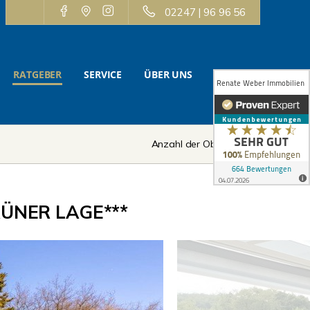
02247 | 96 96 56
RATGEBER
SERVICE
ÜBER UNS
KONTAKT
Anzahl der Objekte:
4 | 5
ÜNER LAGE***