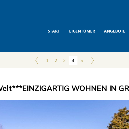
START
EIGENTÜMER
ANGEBOTE
1
2
3
4
5
elt***EINZIGARTIG WOHNEN IN GR