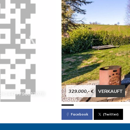
329.000,- €
VERKAUFT
icmd=14477796013078
Facebook
(Twitter)