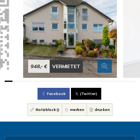
948,- €
VERMIETET
Facebook
(Twitter)
Notizblock (
)
merken
drucken