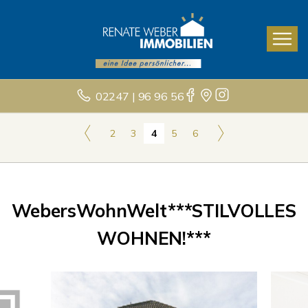
02247 | 96 96 56
2
3
4
5
6
WebersWohnWelt***STILVOLLES
WOHNEN!***