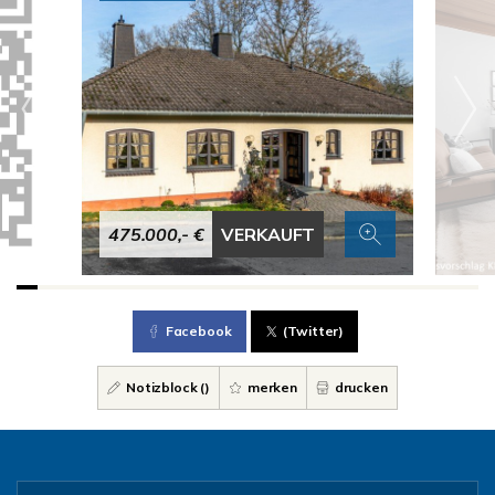
475.000,- €
VERKAUFT
Facebook
(Twitter)
Notizblock (
)
merken
drucken