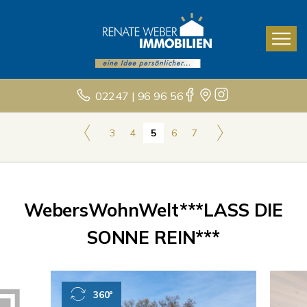
02247 | 96 96 56
3
4
5
6
7
WebersWohnWelt***LASS DIE
SONNE REIN***
360°