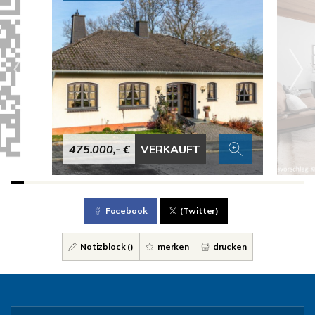
475.000,- €
VERKAUFT
Facebook
(Twitter)
Notizblock (
)
merken
drucken