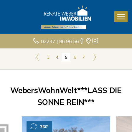
02247 | 96 96 56
3
4
5
6
7
WebersWohnWelt***LASS DIE
SONNE REIN***
360°