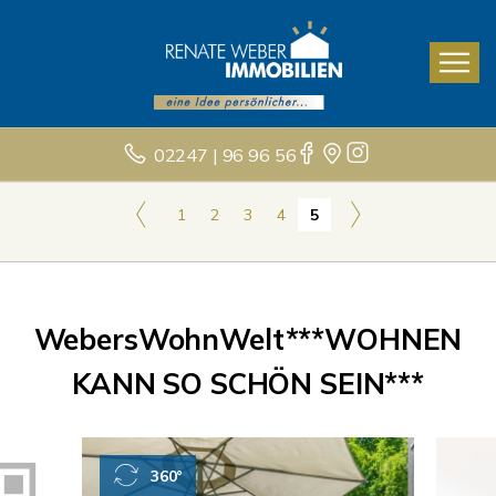
02247 | 96 96 56
1
2
3
4
5
WebersWohnWelt***WOHNEN
KANN SO SCHÖN SEIN***
360°