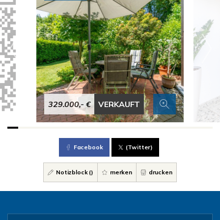
329.000,- €
VERKAUFT
Facebook
(Twitter)
Notizblock (
)
merken
drucken