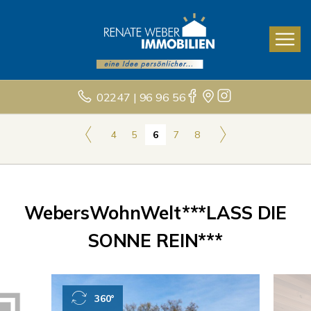
02247 | 96 96 56
4
5
6
7
8
WebersWohnWelt***LASS DIE
SONNE REIN***
360°