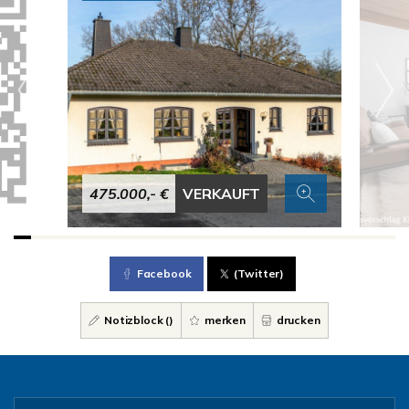
475.000,- €
VERKAUFT
Facebook
(Twitter)
Notizblock (
)
merken
drucken