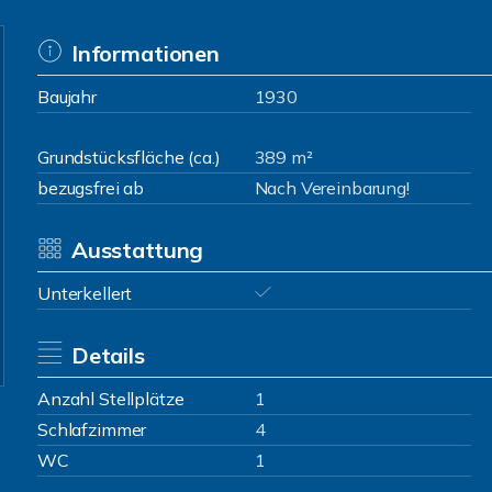
Informationen
Baujahr
1930
Grundstücksfläche (ca.)
389 m²
bezugsfrei ab
Nach Vereinbarung!
Ausstattung
Unterkellert
Details
Anzahl Stellplätze
1
Schlafzimmer
4
WC
1