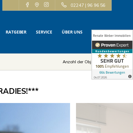
02247 | 96 96 56
RATGEBER
SERVICE
ÜBER UNS
KONTAKT
Anzahl der Objekte:
6 | 12
ADIES!***