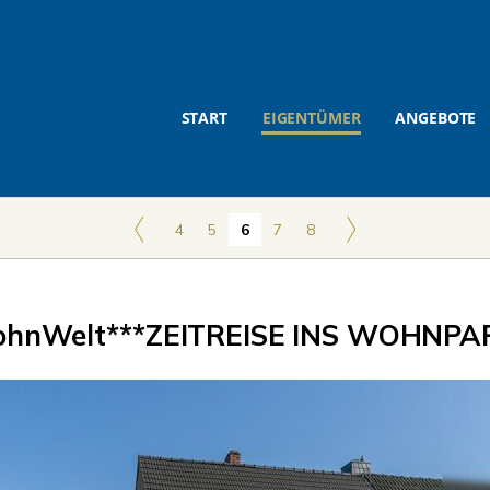
START
EIGENTÜMER
ANGEBOTE
4
5
6
7
8
hnWelt***ZEITREISE INS WOHNPAR