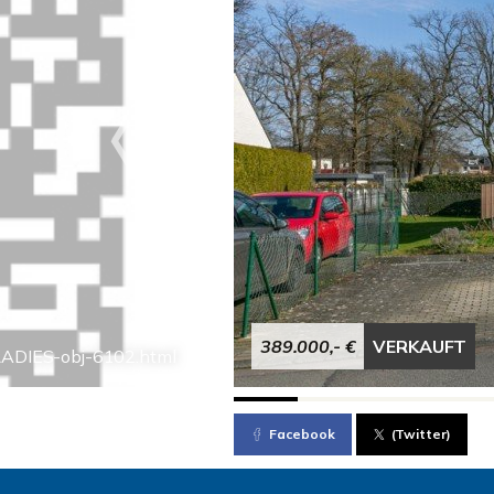
389.000,- €
VERKAUFT
ADIES-obj-6102.html
Facebook
(Twitter)