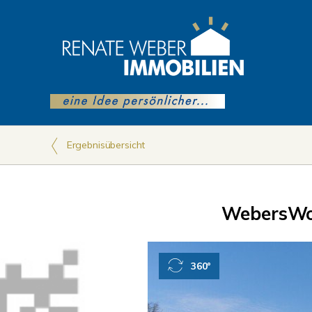
Ergebnisübersicht
WebersWo
360°