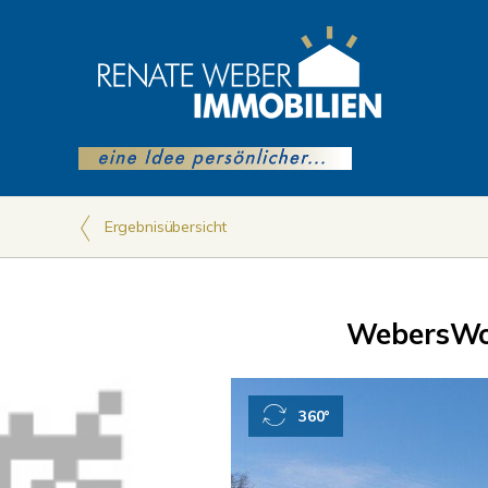
Ergebnisübersicht
WebersWo
360°