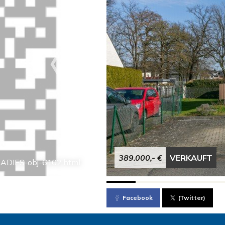
389.000,- €
VERKAUFT
ADIES-obj-6102.html
Facebook
(Twitter)