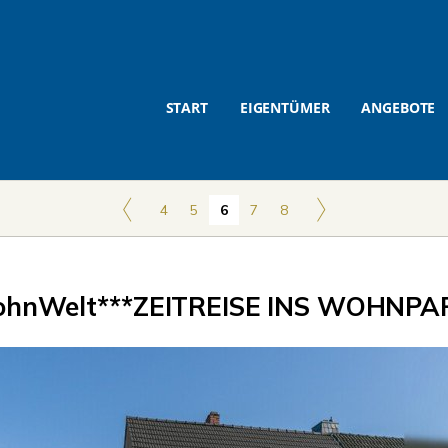
START
EIGENTÜMER
ANGEBOTE
4
5
6
7
8
hnWelt***ZEITREISE INS WOHNPAR