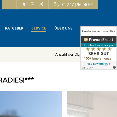
02247 | 96 96 56
RATGEBER
SERVICE
ÜBER UNS
KONTAKT
Anzahl der Objekte:
6 | 12
ADIES!***