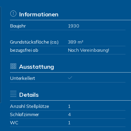
Informationen
Baujahr
1930
Grundstücksfläche (ca.)
389 m²
bezugsfrei ab
Nach Vereinbarung!
Ausstattung
Unterkellert
Details
Anzahl Stellplätze
1
Schlafzimmer
4
WC
1