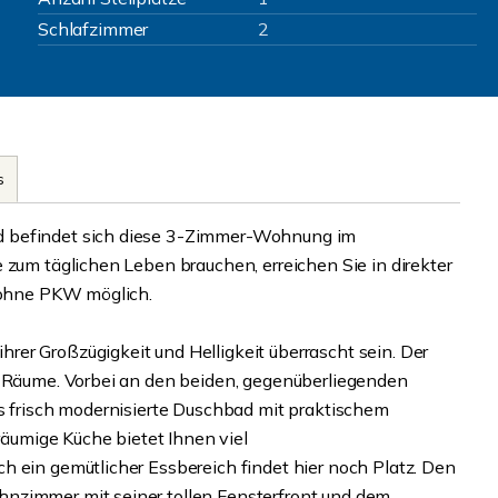
Schlafzimmer
2
s
d befindet sich diese 3-Zimmer-Wohnung im
 zum täglichen Leben brauchen, erreichen Sie in direkter
l ohne PKW möglich.
er Großzügigkeit und Helligkeit überrascht sein. Der
e Räume. Vorbei an den beiden, gegenüberliegenden
as frisch modernisierte Duschbad mit praktischem
umige Küche bietet Ihnen viel
h ein gemütlicher Essbereich findet hier noch Platz. Den
nzimmer mit seiner tollen Fensterfront und dem