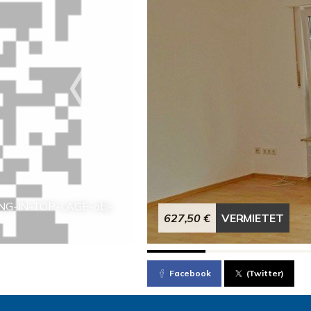
NG-IN-TOP-LAGE-obj-
627,50 €
VERMIETET
Facebook
(Twitter)