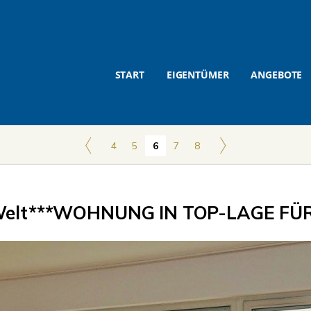
START
EIGENTÜMER
ANGEBOTE
4
5
6
7
8
lt***WOHNUNG IN TOP-LAGE FÜR