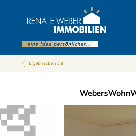
Ergebnisübersicht
WebersWohnWe