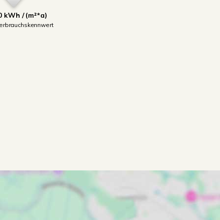
0 kWh / (m²*a)
erbrauchskennwert