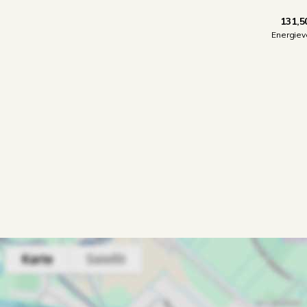
131,5
Energiev