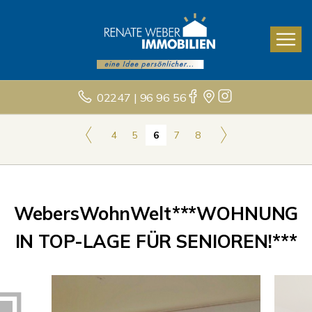
02247 | 96 96 56
4
5
6
7
8
WebersWohnWelt***WOHNUNG
IN TOP-LAGE FÜR SENIOREN!***