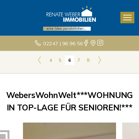
02247 | 96 96 56
4
5
6
7
8
WebersWohnWelt***WOHNUNG
IN TOP-LAGE FÜR SENIOREN!***