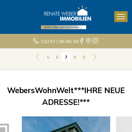
02247 | 96 96 56
5
6
7
8
9
WebersWohnWelt***IHRE NEUE
ADRESSE!***