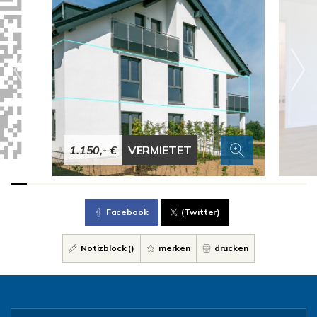
1.150,- €
VERMIETET
Facebook
(Twitter)
Notizblock (
)
merken
drucken