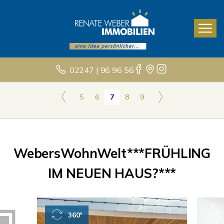
02247 | 96 96 56
5
6
7
8
9
WebersWohnWelt***FRÜHLING
IM NEUEN HAUS?***
360°