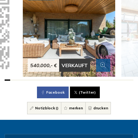
540.000,- €
VERKAUFT
Facebook
(Twitter)
Notizblock (
)
merken
drucken