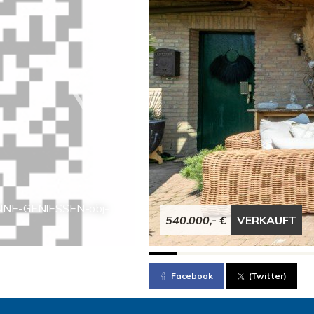
ONNE-GENIESSEN-obj-
540.000,- €
VERKAUFT
Facebook
(Twitter)