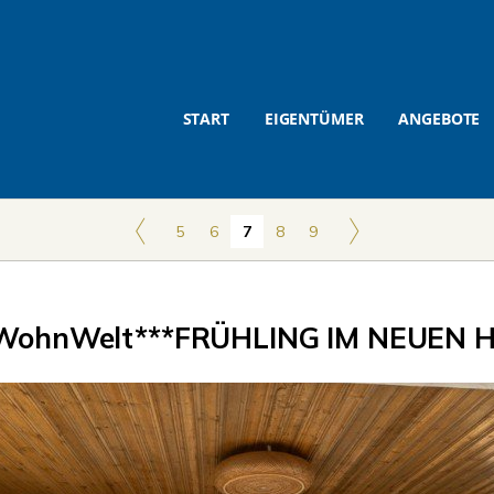
START
EIGENTÜMER
ANGEBOTE
5
6
7
8
9
WohnWelt***FRÜHLING IM NEUEN H