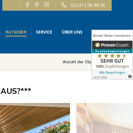
02247 | 96 96 56
RATGEBER
SERVICE
ÜBER UNS
KONTAKT
Anzahl der Objekte:
7 | 12
AUS?***