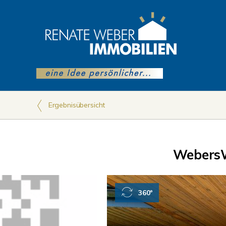
Ergebnisübersicht
Webers
360°