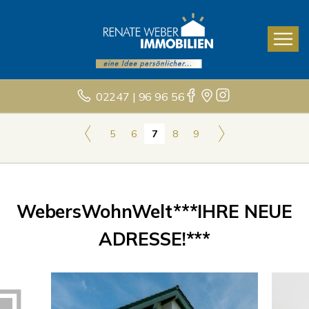
02247 | 96 96 56
5
6
7
8
9
WebersWohnWelt***IHRE NEUE
ADRESSE!***