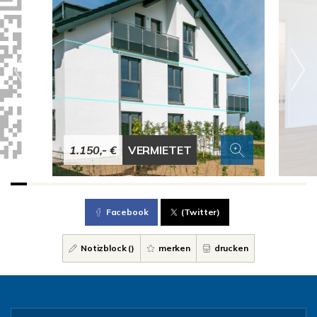
1.150,- €
VERMIETET
Facebook
(Twitter)
Notizblock (
)
merken
drucken