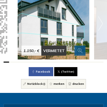
1.150,- €
VERMIETET
Facebook
(Twitter)
Notizblock (
)
merken
drucken