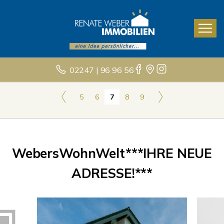
02247 | 96 96 56
5
6
7
8
9
WebersWohnWelt***IHRE NEUE
ADRESSE!***