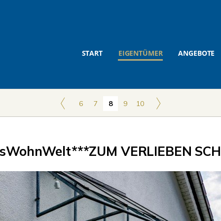
START
EIGENTÜMER
ANGEBOTE
6
7
8
9
10
sWohnWelt***ZUM VERLIEBEN SCH