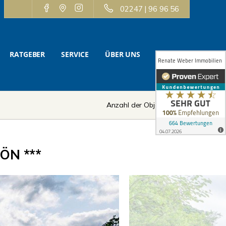
02247 | 96 96 56
RATGEBER
SERVICE
ÜBER UNS
KONTAKT
Anzahl der Objekte:
8 | 12
ÖN ***