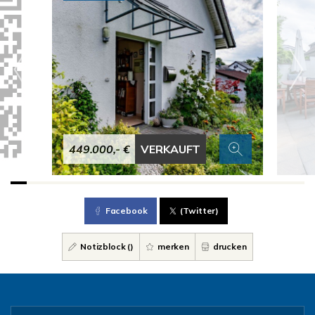
449.000,- €
VERKAUFT
Facebook
(Twitter)
Notizblock (
)
merken
drucken