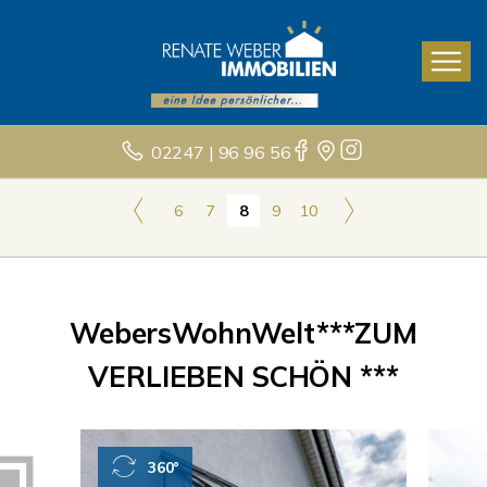
02247 | 96 96 56
6
7
8
9
10
WebersWohnWelt***ZUM
VERLIEBEN SCHÖN ***
360°