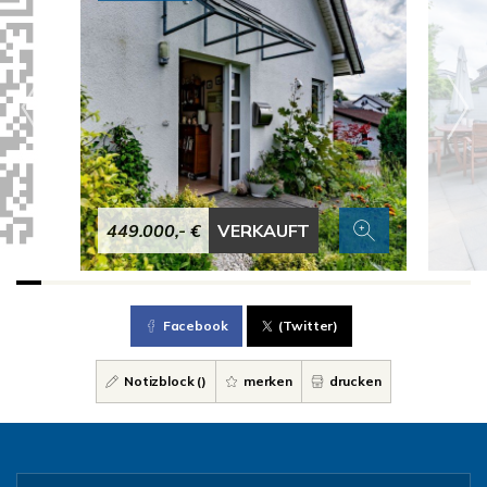
449.000,- €
VERKAUFT
Facebook
(Twitter)
Notizblock (
)
merken
drucken