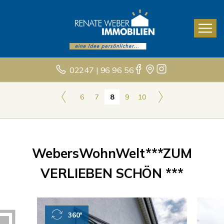
02247 | 96 96 56
6
7
8
9
10
WebersWohnWelt***ZUM
VERLIEBEN SCHÖN ***
360°