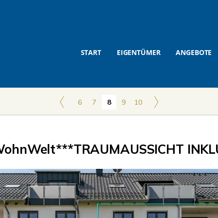
START
EIGENTÜMER
ANGEBOTE
6
7
8
9
10
ohnWelt***TRAUMAUSSICHT INKLU