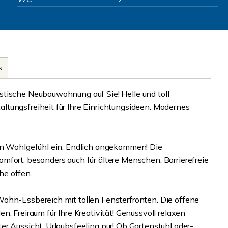
s
stische Neubauwohnung auf Sie! Helle und toll
tungsfreiheit für Ihre Einrichtungsideen. Modernes
ein Wohlgefühl ein. Endlich angekommen! Die
mfort, besonders auch für ältere Menschen. Barrierefreie
he offen.
Wohn-Essbereich mit tollen Fensterfronten. Die offene
: Freiraum für Ihre Kreativität! Genussvoll relaxen
r Aussicht. Urlaubsfeeling pur! Ob Gartenstuhl oder-