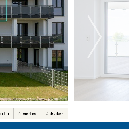
ock (
)
merken
drucken