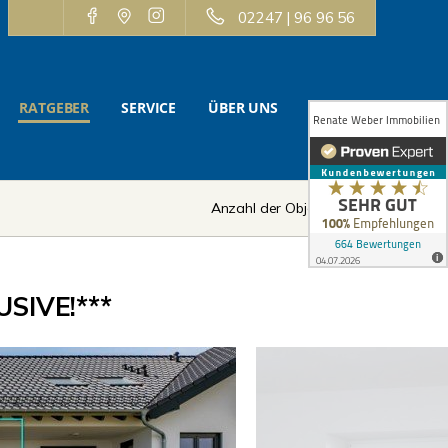
02247 | 96 96 56
RATGEBER
SERVICE
ÜBER UNS
KONTAKT
Anzahl der Objekte:
8 | 12
SIVE!***