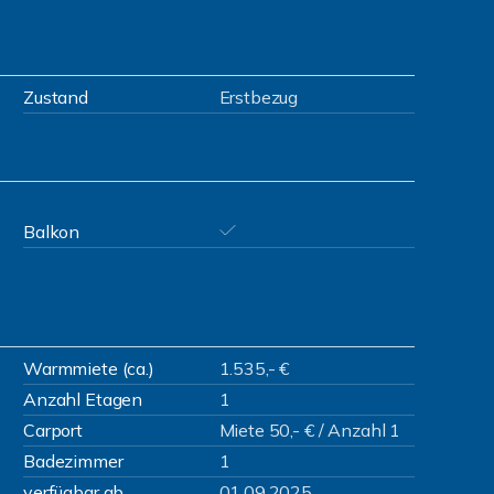
Zustand
Erstbezug
Balkon
Warmmiete (ca.)
1.535,- €
Anzahl Etagen
1
Carport
Miete 50,- € / Anzahl 1
Badezimmer
1
verfügbar ab
01.09.2025