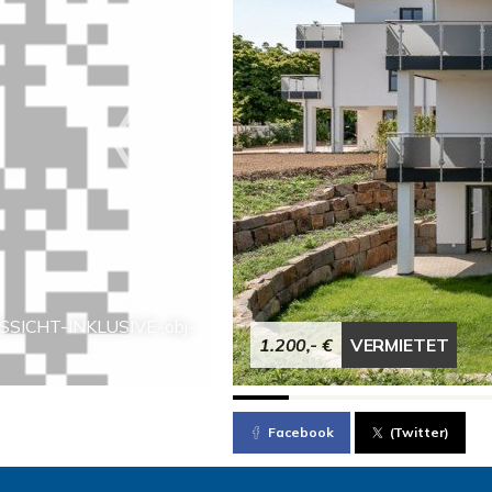
SSICHT-INKLUSIVE-obj-
1.200,- €
VERMIETET
Facebook
(Twitter)